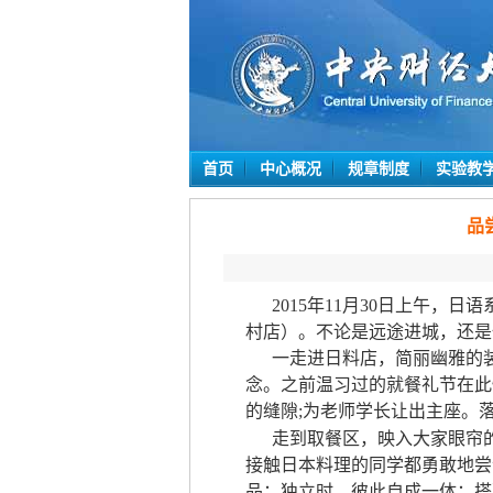
首页
中心概况
规章制度
实验教
品
2015年11月30日上午
村店）。不论是远途进城，还是
一走进日料店，简丽幽雅的
念。之前温习过的就餐礼节在此
的缝隙;为老师学长让出主座。
走到取餐区，映入大家眼帘
接触日本料理的同学都勇敢地尝
品：独立时，彼此自成一体；搭