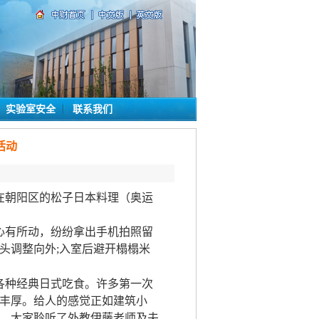
实验室安全
联系我们
活动
集在朝阳区的松子日本料理（奥运
心有所动，纷纷拿出手机拍照留
头调整向外;入室后避开榻榻米
各种经典日式吃食。许多第一次
丰厚。给人的感觉正如建筑小
，大家聆听了外教伊藤老师及夫