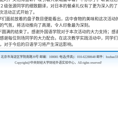
２级张源同学的细致翻译，对日本的餐桌礼仪有了更为深入的了
这次活动正式开始了。
学们面前放着的盘子数目便能看出，店中食物的美味和这次活动
的气氛，将活动推向了高潮，令人印象最为深刻。
下圆满的结束了。感谢外国语学院对于本次活动的大力支持；感
感谢每位到场同学的大力配合。在这次教学实践活动中，同学们
，对于今后的日语学习将产生深远影响。
市海淀区学院南路39号 邮编：100081 电话(传真)：010-62288648 邮件：hxzhao333
Copyright@中央财经大学财经外语实验中心，All rights reserved!