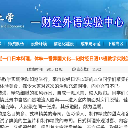
学
师资队伍
设备环境
信息化建设
成果与示范
下载专区
尝一口日本料理，体味一番异国文化—记财经日语15班教学实践
[发表时间]：2015-12-02 [浏览次数]：
11802
，日语系教学实践活动如期举行。来自财经日语15班的21位同学们聚
体验美食，都令大家对这次的活动充满期待，内心兴奋不已。
装潢，精巧细腻的和风器具，自成一派风景，映入眼帘。同学们
情此景中自然而然地流入脑海——进入室内前面对房门脱鞋，鞋
落座完毕，大家聚在同一张桌，其乐融融，颇为温馨。
的是名目繁多、式样精美的寿司，色彩诱人、制作精致的甜点和
试了鲜美的生鱼片和制作精致的寿司。日式料理外观讨喜、内容
配时，又相得益彰，吸引着大家端盘举箸，不亦乐乎。取餐过后