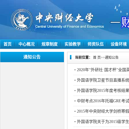
首页
中心概况
规章制度
实验教学
师资队伍
设备环境
通知公告
当前位置：
首 页
>>
通知公告
2020年“外研社·国才杯”
外国语学院卫星节目直播系
外国语学院2015年度考核结
中财考点2016年托福GRE考
2015年中央财经大学剑桥
外国语学院关于为2015级